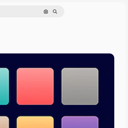
Поиск по изображению
Поиск