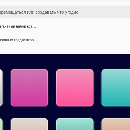
егантный набор кра…
асочных градиентов