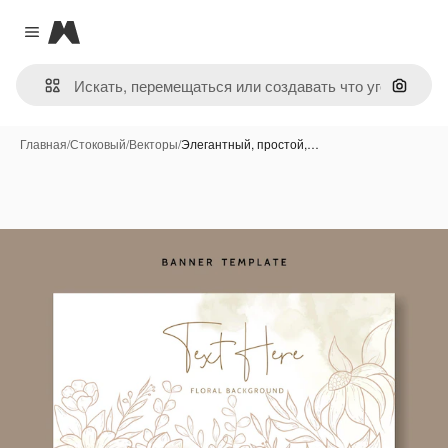
Magnific
Close menu
Поиск 
Главная
/
Стоковый
/
Векторы
/
Элегантный, простой,…