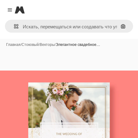
Magnific
Close menu
Поиск 
Главная
/
Стоковый
/
Векторы
/
Элегантное свадебное…