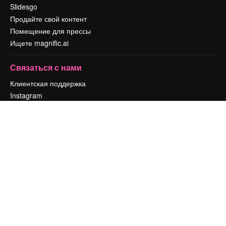
Slidesgo
Продайте свой контент
Помещение для прессы
Ищете magnific.ai
Связаться с нами
Клиентская поддержка
Instagram
YouTube
LinkedIn
TikTok
Discord
X
Reddit
Copyright © 2010-
2026
Freepik Company S.L.U.
Все права защищены
.