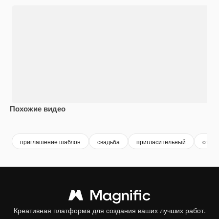
Похожие видео
Premium
Premium
Premium
Premium
приглашение шаблон
свадьба
пригласительный
откры
Креативная платформа для создания ваших лучших работ.