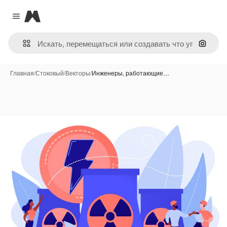
Magnific
Close menu
Поиск 
Главная
/
Стоковый
/
Векторы
/
Инженеры, работающие…