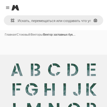
Magnific
Close menu
Поиск 
Главная
/
Стоковый
/
Векторы
/
Вектор заглавных бук…