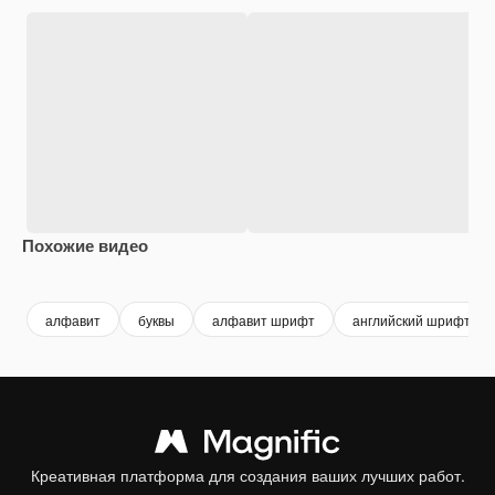
Похожие видео
Premium
Premium
Premium
Premium
алфавит
буквы
алфавит шрифт
английский шрифт
Креативная платформа для создания ваших лучших работ.