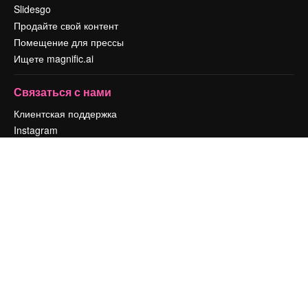
Slidesgo
Продайте свой контент
Помещение для прессы
Ищете magnific.ai
Связаться с нами
Клиентская поддержка
Instagram
YouTube
LinkedIn
TikTok
Discord
X
Reddit
Copyright © 2010-
2026
Freepik Company S.L.U.
Все права защищены
.