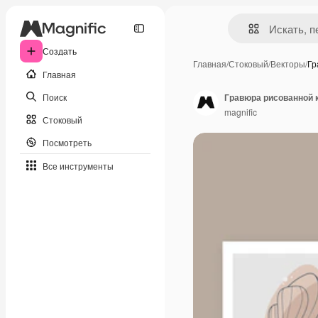
Создать
Главная
/
Стоковый
/
Векторы
/
Гр
Главная
Поиск
Гравюра рисованной 
magnific
Стоковый
Посмотреть
Все инструменты