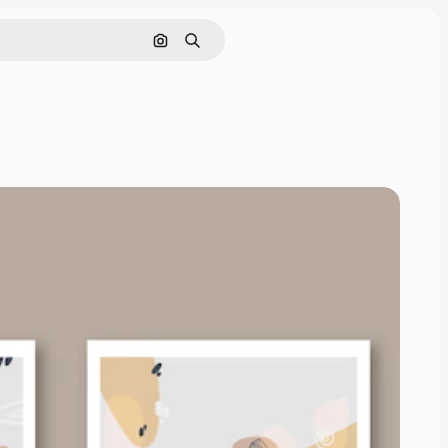
Поиск по изображению
Поиск