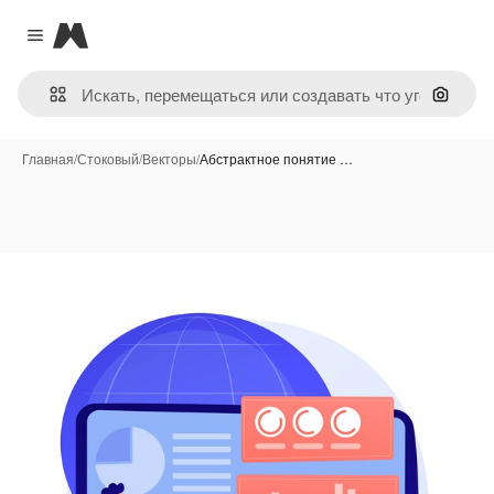
Magnific
Close menu
Поиск 
Главная
/
Стоковый
/
Векторы
/
Абстрактное понятие …