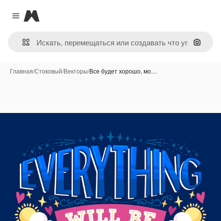
Magnific
Close menu
Поиск 
Главная
/
Стоковый
/
Векторы
/
Все будет хорошо, мо…