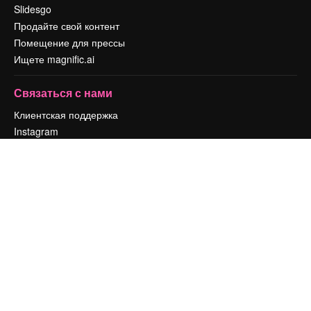
Slidesgo
Продайте свой контент
Помещение для прессы
Ищете magnific.ai
Связаться с нами
Клиентская поддержка
Instagram
YouTube
LinkedIn
TikTok
Discord
X
Reddit
Copyright © 2010-
2026
Freepik Company S.L.U.
Все права защищены
.