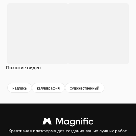
Похожие видео
Premium
Premium
Сгенерировано с помощью ИИ
Premium
Premium
надпись
каллиграфия
художественный
Креативная платформа для создания ваших лучших работ.