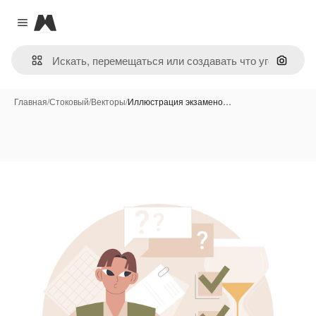
Magnific
Close menu
Поиск 
Главная
/
Стоковый
/
Векторы
/
Иллюстрация экзамено…