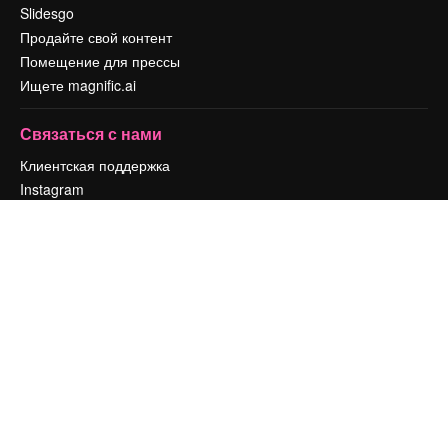
Slidesgo
Продайте свой контент
Помещение для прессы
Ищете magnific.ai
Связаться с нами
Клиентская поддержка
Instagram
YouTube
LinkedIn
TikTok
Discord
X
Reddit
Copyright © 2010-
2026
Freepik Company S.L.U.
Все права защищены
.