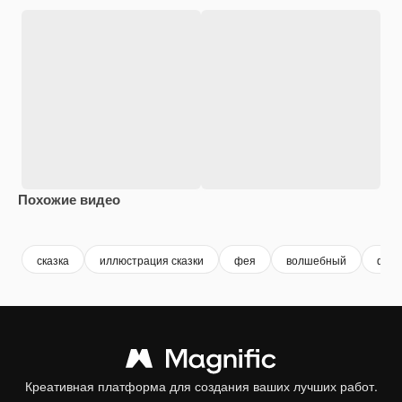
Похожие видео
Premium
Premium
Premium
Premium
сказка
иллюстрация сказки
фея
волшебный
фан
Креативная платформа для создания ваших лучших работ.