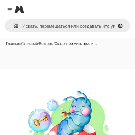
Magnific
Close menu
Поиск 
Главная
/
Стоковый
/
Векторы
/
Сказочное животное и…