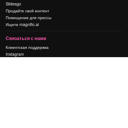
Slidesgo
Продайте свой контент
Помещение для прессы
Ищете magnific.ai
Связаться с нами
Клиентская поддержка
Instagram
YouTube
LinkedIn
TikTok
Discord
X
Reddit
Copyright © 2010-
2026
Freepik Company S.L.U.
Все права защищены
.