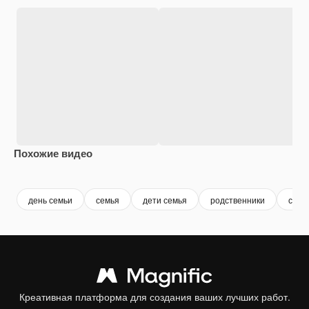
Похожие видео
Premium
Premium
Premium
Premium
день семьи
семья
дети семья
родственники
сын
Креативная платформа для создания ваших лучших работ.