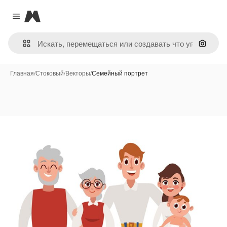
Magnific
Close menu
Поиск 
Главная
/
Стоковый
/
Векторы
/
Семейный портрет