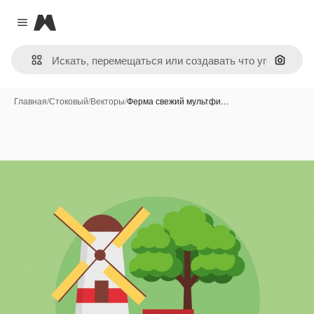
Magnific
Close menu
Поиск 
Главная
/
Стоковый
/
Векторы
/
Ферма свежий мультфи…