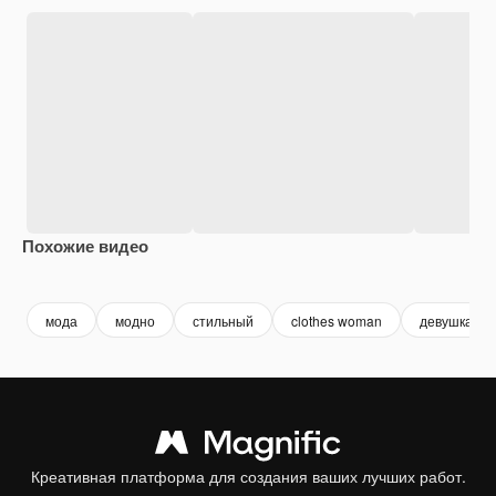
Похожие видео
Premium
Premium
Premium
Premium
мода
модно
стильный
clothes woman
девушка мо
Креативная платформа для создания ваших лучших работ.