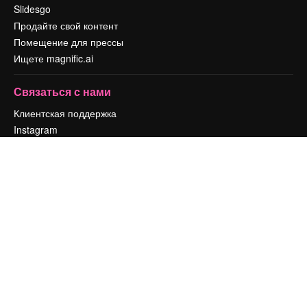
Slidesgo
Продайте свой контент
Помещение для прессы
Ищете magnific.ai
Связаться с нами
Клиентская поддержка
Instagram
YouTube
LinkedIn
TikTok
Discord
X
Reddit
Copyright © 2010-
2026
Freepik Company S.L.U.
Все права защищены
.