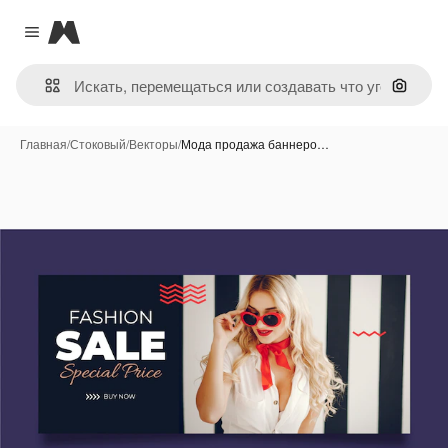
Magnific
Close menu
Поиск 
Главная
/
Стоковый
/
Векторы
/
Мода продажа баннеро…