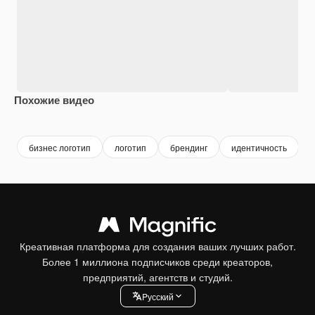
Похожие видео
Premium
Premium
Premium
Premium
бизнес логотип
логотип
брендинг
идентичность
Креативная платформа для создания ваших лучших работ.
Более 1 миллиона подписчиков среди креаторов,
предприятий, агентств и студий.
Pусский