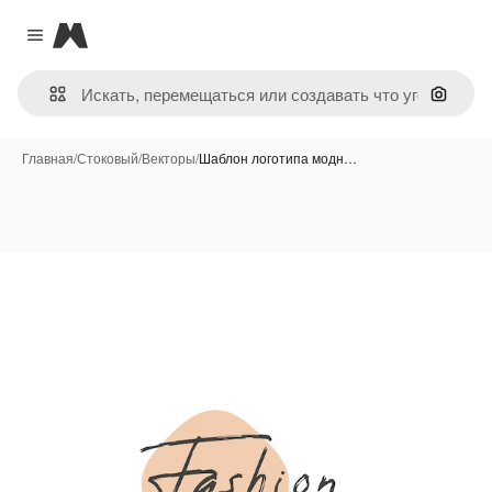
Magnific
Close menu
Поиск 
Главная
/
Стоковый
/
Векторы
/
Шаблон логотипа модн…