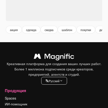
акция
одежда
скидка
шаблон
покупки
дизай
Креативная платформа для создания ваших лучших работ.
Более 1 миллиона подписчиков среди креаторов,
предприятий, агентств и студий.
Pусский
Продукция
Spaces
ИИ-помощник