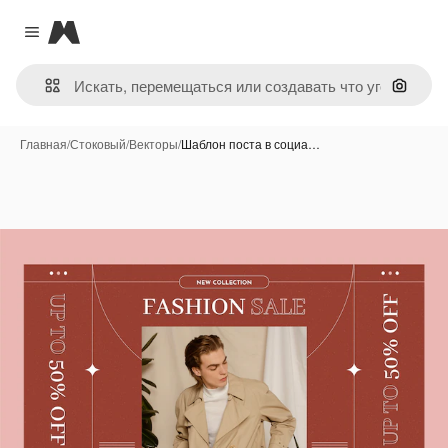
Magnific
Close menu
Поиск 
Главная
/
Стоковый
/
Векторы
/
Шаблон поста в социа…