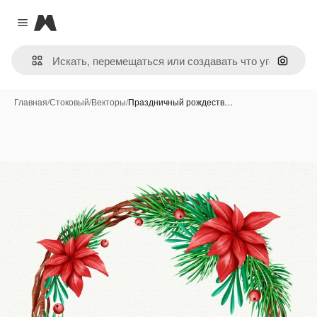
Magnific
Close menu
Поиск 
Главная
/
Стоковый
/
Векторы
/
Праздничный рождеств…