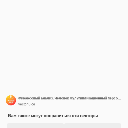
Финансовый анализ. Человек мультипликационный персонаж с увеличительным стеклом, анализируя круговую диаграмму с красочными сегментами. Оценка, аудит, исследование
vectorjuice
Вам также могут понравиться эти векторы