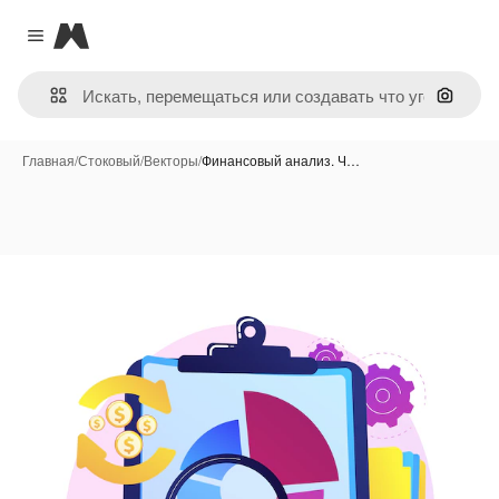
Magnific
Close menu
Поиск 
Главная
/
Стоковый
/
Векторы
/
Финансовый анализ. Ч…