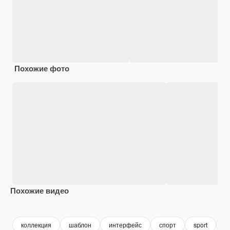
Похожие фото
Похожие видео
Premium
Premium
Premium
Premium
коллекция
шаблон
интерфейс
спорт
sport
у