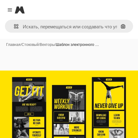
Magnific
Close menu
Поиск 
Главная
/
Стоковый
/
Векторы
/
Шаблон электронного …