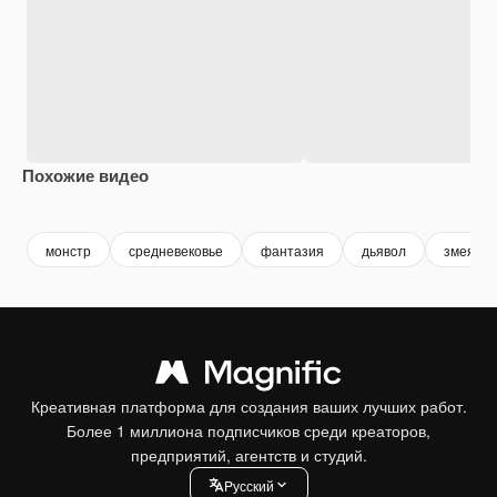
Похожие видео
Premium
Premium
Сгенерировано с помощью ИИ
Premium
Premium
Сгенериров
монстр
средневековье
фантазия
дьявол
змея
Креативная платформа для создания ваших лучших работ.
Более 1 миллиона подписчиков среди креаторов,
предприятий, агентств и студий.
Pусский