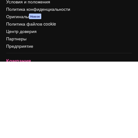
Условия и положения
Политика конфиденциальности
Оригиналы
Новое
Политика файлов cookie
Центр доверия
Партнеры
Предприятие
Компания
Цены
О нас
Reviews
Вакансии
Поиск тенденций
Блог
События
Slidesgo
Продайте свой контент
Помещение для прессы