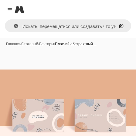
Magnific
Close menu
Поиск 
Главная
/
Стоковый
/
Векторы
/
Плоский абстрактный …