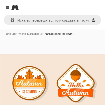
Magnific
Close menu
Поиск 
Главная
/
Стоковый
/
Векторы
/
Плоская осенняя колл…