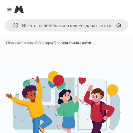
Magnific
Close menu
Поиск 
Главная
/
Стоковый
/
Векторы
/
Плоская спина к школ…