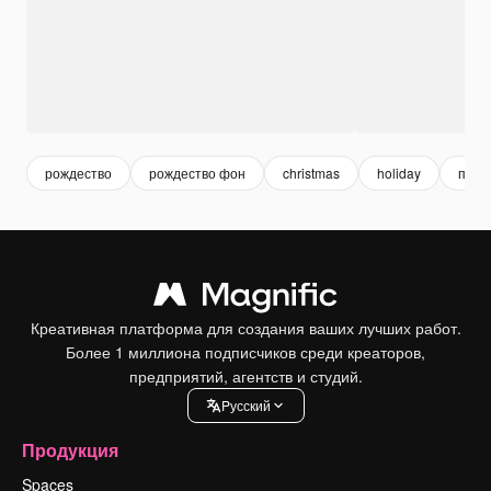
рождество
рождество фон
christmas
holiday
праз
Креативная платформа для создания ваших лучших работ.
Более 1 миллиона подписчиков среди креаторов,
предприятий, агентств и студий.
Pусский
Продукция
Spaces