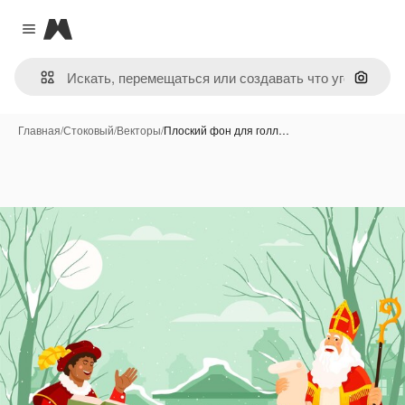
Magnific
Close menu
Поиск 
Главная
/
Стоковый
/
Векторы
/
Плоский фон для голл…