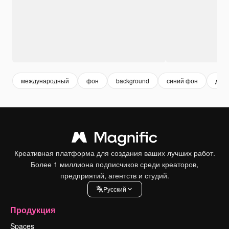
международный
фон
background
синий фон
диз
Креативная платформа для создания ваших лучших работ.
Более 1 миллиона подписчиков среди креаторов,
предприятий, агентств и студий.
Pусский
Продукция
Spaces