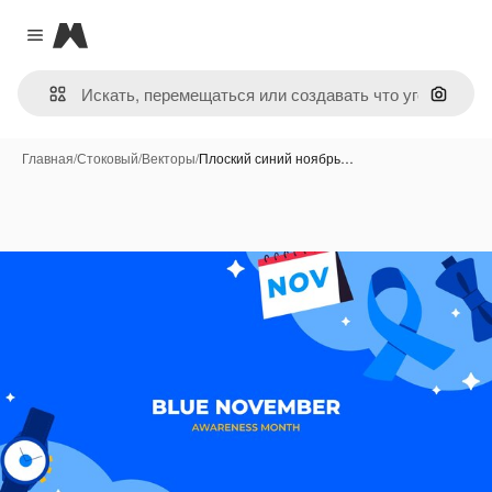
Magnific
Close menu
Поиск 
Главная
/
Стоковый
/
Векторы
/
Плоский синий ноябрь…