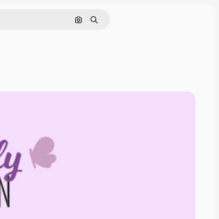
Поиск по изображению
Поиск