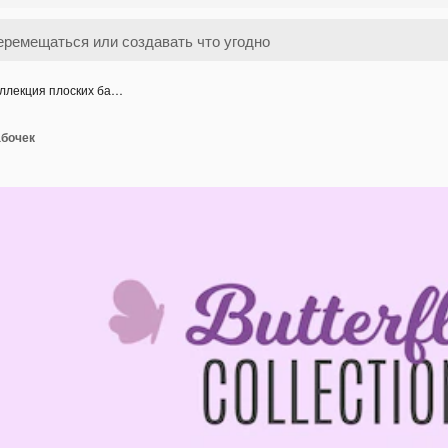
ллекция плоских ба…
абочек