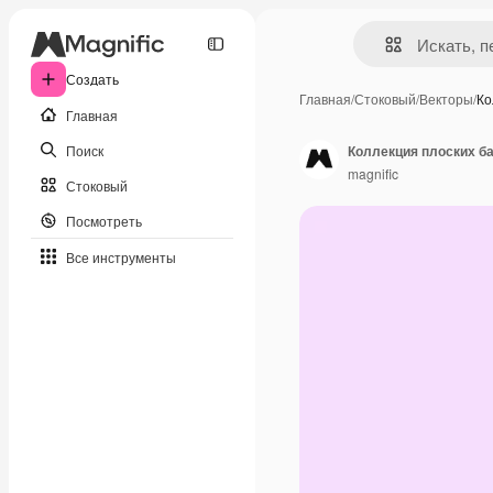
Создать
Главная
/
Стоковый
/
Векторы
/
Ко
Главная
Поиск
Коллекция плоских б
magnific
Стоковый
Посмотреть
Все инструменты