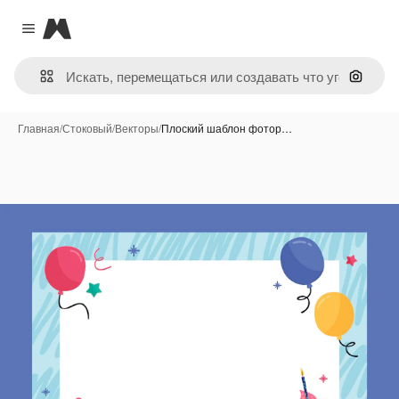
Magnific
Close menu
Поиск 
Главная
/
Стоковый
/
Векторы
/
Плоский шаблон фотор…