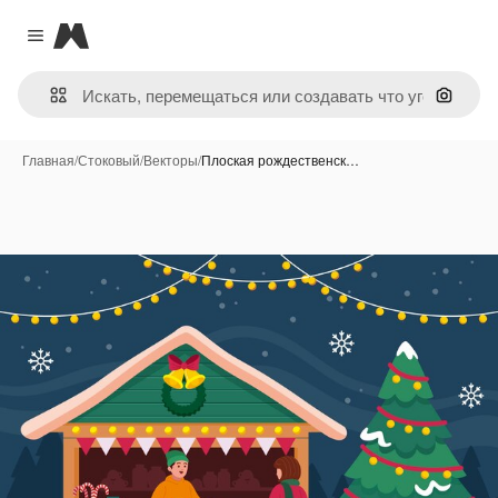
Magnific
Close menu
Поиск 
Главная
/
Стоковый
/
Векторы
/
Плоская рождественск…