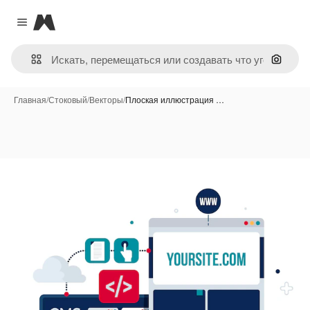
Magnific
Close menu
Поиск 
Главная
/
Стоковый
/
Векторы
/
Плоская иллюстрация …