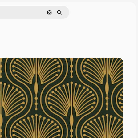
Поиск по изображению
Поиск