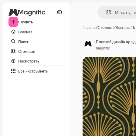
Создать
Главная
/
Стоковый
/
Векторы
/
Пл
Главная
Поиск
Плоский дизайн арт-д
magnific
Стоковый
Посмотреть
Все инструменты