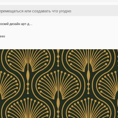
оский дизайн арт-д…
еко