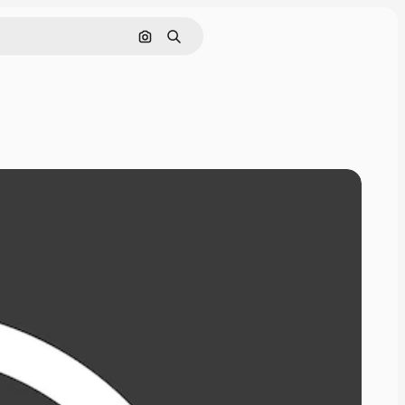
Поиск по изображению
Поиск