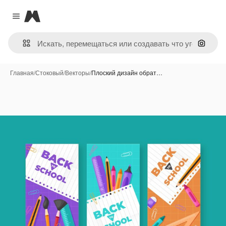
Magnific
Close menu
Поиск 
Главная
/
Стоковый
/
Векторы
/
Плоский дизайн обрат…