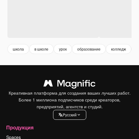
школа
в школе
урок
образование
колледж
у
Креативная платформа для создания ваших лучших работ.
Более 1 миллиона подписчиков среди креаторов,
предприятий, агентств и студий.
Pусский
Продукция
Spaces