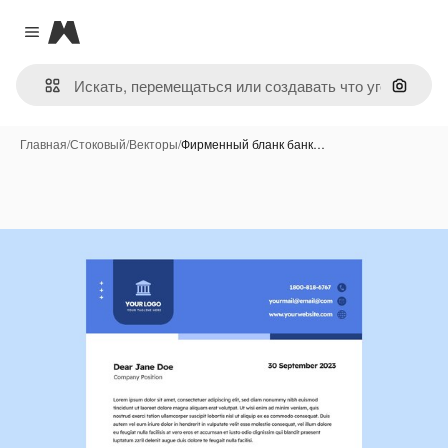
Magnific
Close menu
Поиск 
Главная
/
Стоковый
/
Векторы
/
Фирменный бланк банк…