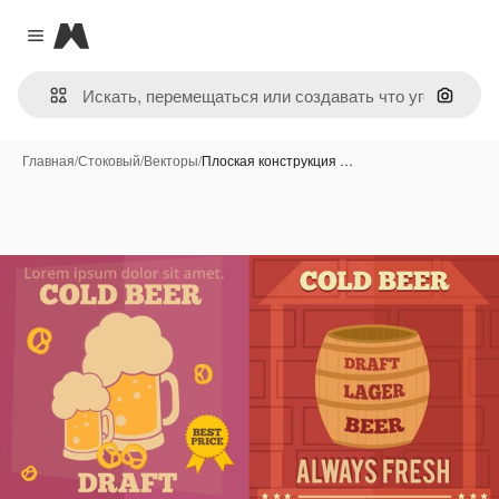
Magnific
Close menu
Поиск 
Главная
/
Стоковый
/
Векторы
/
Плоская конструкция …