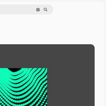
Поиск по изображению
Поиск