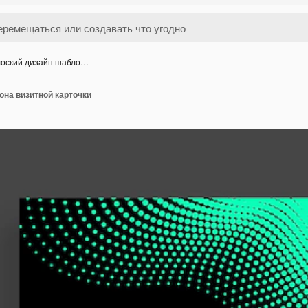
оский дизайн шабло…
она визитной карточки