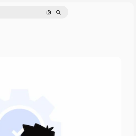
Поиск по изображению
Поиск