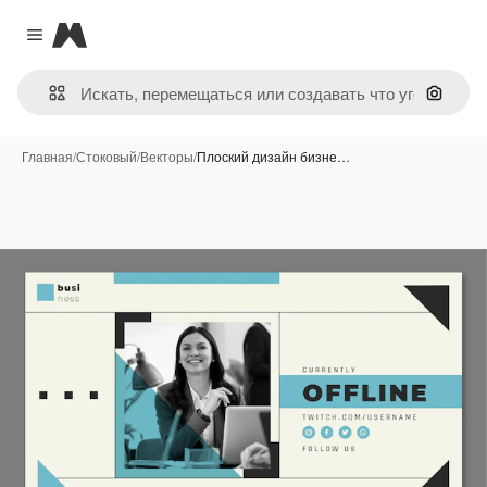
Magnific
Close menu
Поиск 
Главная
/
Стоковый
/
Векторы
/
Плоский дизайн бизне…