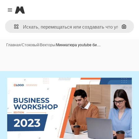
Magnific
Close menu
Поиск 
Главная
/
Стоковый
/
Векторы
/
Миниатюра youtube би…