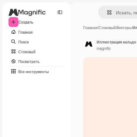
Создать
Главная
/
Стоковый
/
Векторы
/
Ил
Главная
Поиск
Иллюстрация кальдо 
magnific
Стоковый
Посмотреть
Все инструменты