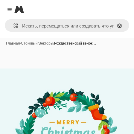
Magnific
Close menu
Поиск 
Главная
/
Стоковый
/
Векторы
/
Рождественский венок…