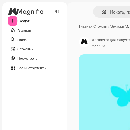
Создать
Главная
/
Стоковый
/
Векторы
/
Ил
Главная
Поиск
Иллюстрация силуэта
magnific
Стоковый
Посмотреть
Все инструменты