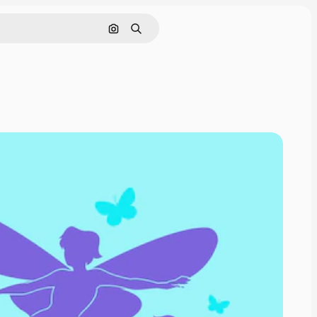
Поиск по изображению
Поиск