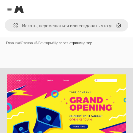
Magnific
Close menu
Поиск 
Главная
/
Стоковый
/
Векторы
/
Целевая страница тор…