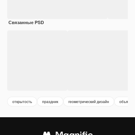
Связанные PSD
открытость
праздник
геометрический дизайн
объявле