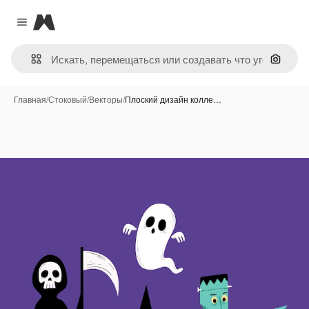
Magnific
Close menu
Поиск 
Главная
/
Стоковый
/
Векторы
/
Плоский дизайн колле…