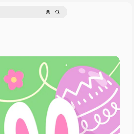
Поиск по изображению
Поиск