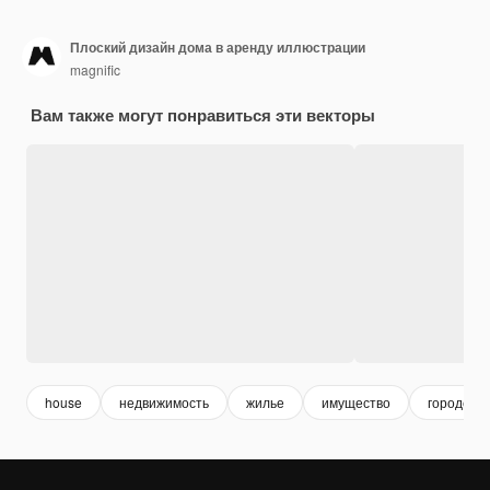
Плоский дизайн дома в аренду иллюстрации
magnific
Вам также могут понравиться эти векторы
house
недвижимость
жилье
имущество
городские