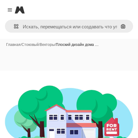
Magnific
Close menu
Поиск 
Главная
/
Стоковый
/
Векторы
/
Плоский дизайн дома …