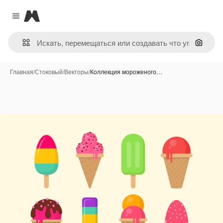
Magnific
Close menu
Поиск 
Главная
/
Стоковый
/
Векторы
/
Коллекция мороженого…