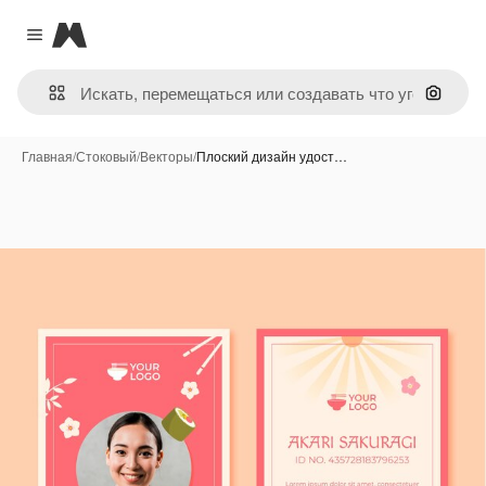
Magnific
Close menu
Поиск 
Главная
/
Стоковый
/
Векторы
/
Плоский дизайн удост…