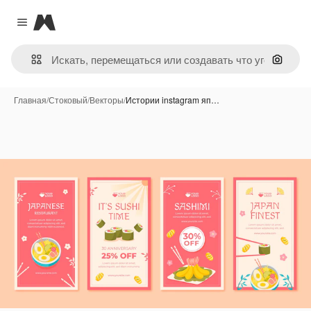
Magnific
Close menu
Поиск 
Главная
/
Стоковый
/
Векторы
/
Истории instagram яп…