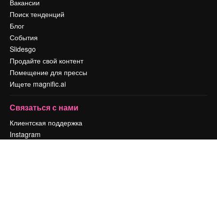
Вакансии
Поиск тенденций
Блог
События
Slidesgo
Продайте свой контент
Помещение для прессы
Ищете magnific.ai
Связаться с нами
Клиентская поддержка
Instagram
YouTube
LinkedIn
TikTok
Discord
X
Reddit