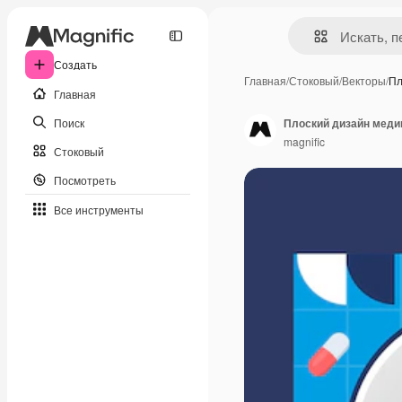
Создать
Главная
/
Стоковый
/
Векторы
/
Пл
Главная
Поиск
Плоский дизайн меди
magnific
Стоковый
Посмотреть
Все инструменты