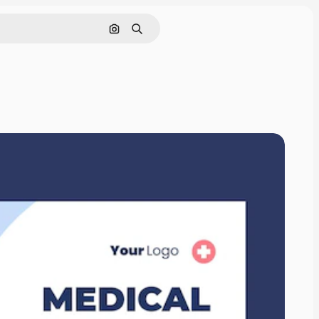
Поиск по изображению
Поиск